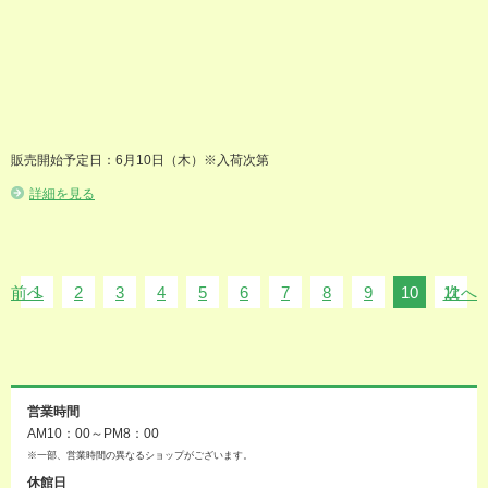
販売開始予定日：6月10日（木）※入荷次第
詳細を見る
前へ
1
2
3
4
5
6
7
8
9
10
11
次へ
営業時間
AM10：00～PM8：00
※一部、営業時間の異なるショップがございます。
休館日