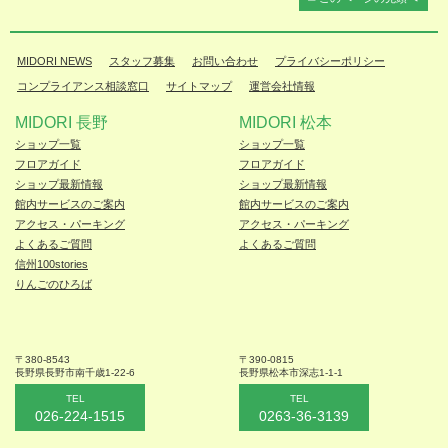
MIDORI NEWS
スタッフ募集
お問い合わせ
プライバシーポリシー
コンプライアンス相談窓口
サイトマップ
運営会社情報
MIDORI 長野
MIDORI 松本
ショップ一覧
ショップ一覧
フロアガイド
フロアガイド
ショップ最新情報
ショップ最新情報
館内サービスのご案内
館内サービスのご案内
アクセス・パーキング
アクセス・パーキング
よくあるご質問
よくあるご質問
信州100stories
りんごのひろば
〒380-8543
〒390-0815
長野県長野市
南千歳1-22-6
長野県松本
市深志1-1-1
TEL
TEL
026-224-1515
0263-36-3139