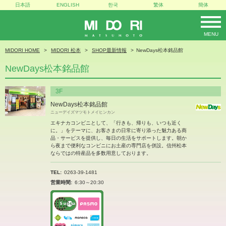
日本語
ENGLISH
한국
繁体
簡体
MENU
MIDORI
MIDORI HOME
MIDORI 松本
SHOP最新情報
NewDays松本銘品館
NewDays松本銘品館
3F
NewDays松本銘品館
ニューデイズマツモトメイヒンカン
エキナカコンビニとして、「行きも、帰りも、いつも近く
に。」をテーマに、お客さまの日常に寄り添った魅力ある商
品・サービスを提供し、毎日の生活をサポートします。朝か
ら夜まで便利なコンビニにお土産の専門店を併設。信州松本
ならではの特産品を多数用意しております。
TEL
0263-39-1481
営業時間
6:30～20:30