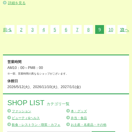
詳細を見る
前へ
1
2
3
4
5
6
7
8
9
10
11
次へ
営業時間
AM10：00～PM8：00
※一部、営業時間の異なるショップがございます。
休館日
2026/5/12(火)、2026/11/10(火)、2027/1/1(金)
SHOP LIST
カテゴリ一覧
ファッション
本・グッズ
ビューティ&ヘルス
弁当・食品
飲食・レストラン・喫茶・カフェ
お土産・名産品・その他