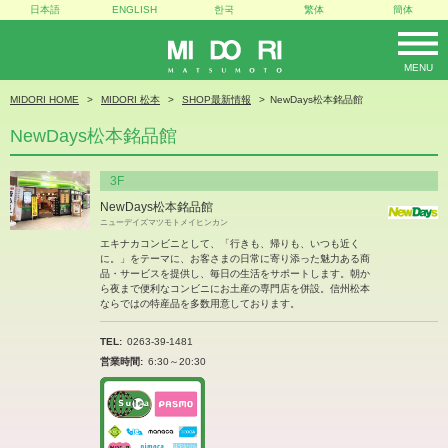
日本語
ENGLISH
한국
繁体
簡体
MENU
MIDORI
MIDORI HOME
MIDORI 松本
SHOP最新情報
NewDays松本銘品館
NewDays松本銘品館
3F
NewDays松本銘品館
ニューデイズマツモトメイヒンカン
エキナカコンビニとして、「行きも、帰りも、いつも近く
に。」をテーマに、お客さまの日常に寄り添った魅力ある商
品・サービスを提供し、毎日の生活をサポートします。朝か
ら夜まで便利なコンビニにお土産の専門店を併設。信州松本
ならではの特産品を多数用意しております。
TEL
0263-39-1481
営業時間
6:30～20:30