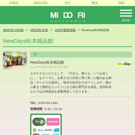
日本語
ENGLISH
한국
繁体
簡体
MENU
MIDORI
MIDORI HOME
MIDORI 松本
SHOP最新情報
NewDays松本銘品館
NewDays松本銘品館
3F
NewDays松本銘品館
ニューデイズマツモトメイヒンカン
エキナカコンビニとして、「行きも、帰りも、いつも近く
に。」をテーマに、お客さまの日常に寄り添った魅力ある商
品・サービスを提供し、毎日の生活をサポートします。朝か
ら夜まで便利なコンビニにお土産の専門店を併設。信州松本
ならではの特産品を多数用意しております。
TEL
0263-39-1481
営業時間
6:30～20:30