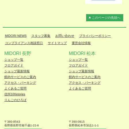
このページの先頭へ
MIDORI NEWS
スタッフ募集
お問い合わせ
プライバシーポリシー
コンプライアンス相談窓口
サイトマップ
運営会社情報
MIDORI 長野
MIDORI 松本
ショップ一覧
ショップ一覧
フロアガイド
フロアガイド
ショップ最新情報
ショップ最新情報
館内サービスのご案内
館内サービスのご案内
アクセス・パーキング
アクセス・パーキング
よくあるご質問
よくあるご質問
信州100stories
りんごのひろば
〒380-8543
〒390-0815
長野県長野市
南千歳1-22-6
長野県松本
市深志1-1-1