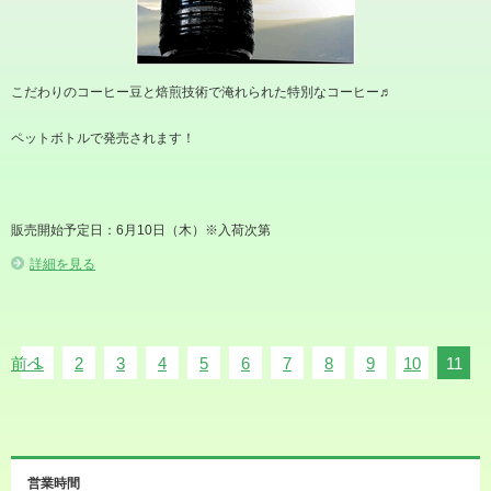
こだわりのコーヒー豆と焙煎技術で淹れられた特別なコーヒー♬
ペットボトルで発売されます！
販売開始予定日：6月10日（木）※入荷次第
詳細を見る
前へ
1
2
3
4
5
6
7
8
9
10
11
営業時間