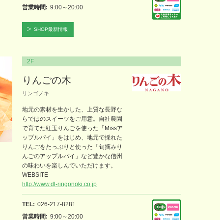
営業時間
9:00～20:00
SHOP最新情報
2F
りんごの木
リンゴノキ
地元の素材を生かした、上質な長野な
らではのスイーツをご用意。自社農園
で育てた紅玉りんごを使った「Missア
ップルパイ」をはじめ、地元で採れた
りんごをたっぷりと使った「旬摘みり
んごのアップルパイ」など豊かな信州
の味わいを楽しんでいただけます。
WEBSITE
http://www.dl-ringonoki.co.jp
TEL
026-217-8281
営業時間
9:00～20:00