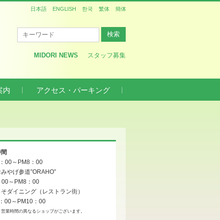
日本語
ENGLISH
한국
繁体
簡体
MIDORI NEWS
スタッフ募集
案内
アクセス・パーキング
時間
0：00～PM8：00
みやげ参道”ORAHO”
：00～PM8：00
っそダイニング（レストラン街）
：00～PM10：00
、営業時間の異なるショップがございます。