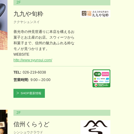
2F
九九や旬粋
ククヤシュンスイ
善光寺の仲見世通りに本店を構えるお
菓子とお土産のお店。スウィーツから
和菓子まで、信州の魅力あふれる粋な
モノが見つかります。
WEBSITE
http://www.syunsui.com/
TEL
026-219-6038
営業時間
9:00～20:00
SHOP最新情報
2F
信州くらうど
シンシュウクラウド