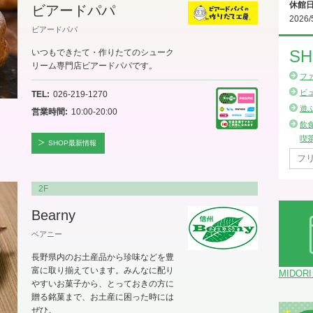
休館
ビアードパパ
2026/
ビアードパパ
SH
いつもできたて・作りたてのシューク
リーム専門店ビアードパパです。
フ
ビ
TEL
026-219-1270
遊
営業時間
10:00-20:00
飲
喫
SHOP最新情報
2F
Bearny
ベアニー
長野県内のお土産品から珍味などを豊
富に取り揃えています。みんなに配り
MIDOR
やすいお菓子から、とっておきの方に
贈る銘菓まで、お土産に困った時には
ぜひ。