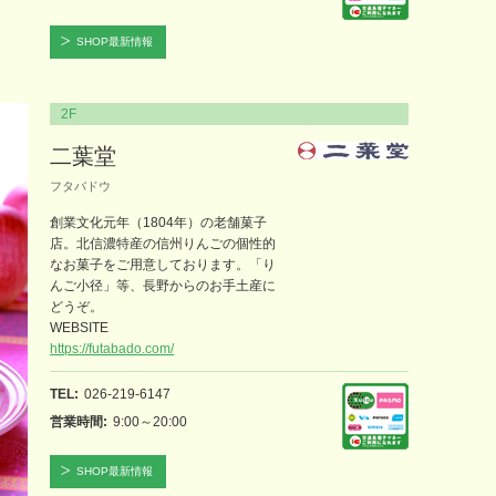
SHOP最新情報
2F
二葉堂
フタバドウ
創業文化元年（1804年）の老舗菓子
店。北信濃特産の信州りんごの個性的
なお菓子をご用意しております。「り
んご小径」等、長野からのお手土産に
どうぞ。
WEBSITE
https://futabado.com/
TEL
026-219-6147
営業時間
9:00～20:00
SHOP最新情報