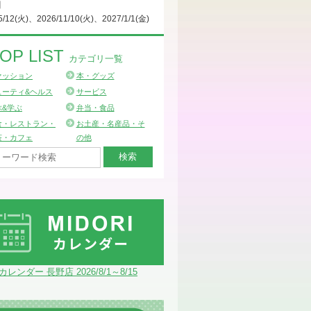
日
5/12(火)、2026/11/10(火)、2027/1/1(金)
OP LIST
カテゴリ一覧
ァッション
本・グッズ
ューティ&ヘルス
サービス
ぶ&学ぶ
弁当・食品
食・レストラン・
お土産・名産品・そ
茶・カフェ
の他
Iカレンダー 長野店 2026/8/1～8/15