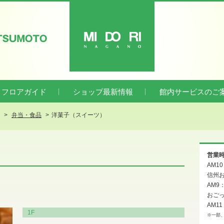
ATSUMOTO
MIDORI
フロアガイド
ショップ最新情報
館内サービスのご
弁当・食品
洋菓子（スイーツ）
営業
AM1
信州お
AM9
おご
AM11
1F
※一部