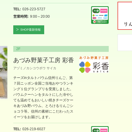
TEL
026-223-5727
営業時間
9:00～20:00
SHOP最新情報
2F
あづみ野菓子工房 彩香
アヅミノカシコウボウ サイカ
チーズinタルトバウム信州りんご、第
７回ニッポン全国ご当地おやつランキ
ング１位グランプリを受賞しました。
バウムクーヘンをタルトにした冷やし
ても温めてもおいしい焼きチーズケー
キあづみ野バウム、とろけるりんごシ
ョコラ等。信州の素材にこだわったス
イーツをお届けします。
TEL
026-219-6027